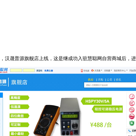
线，汉晟普源旗舰店上线，这是继成功入驻慧聪网自营商城后，进